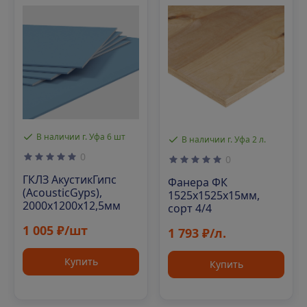
В наличии г. Уфа 6 шт
В наличии г. Уфа 2 л.
0
0
ГКЛЗ АкустикГипс
Фанера ФК
(AcousticGyps),
1525х1525х15мм,
2000х1200х12,5мм
сорт 4/4
1 005 ₽/шт
1 793 ₽/л.
Купить
Купить