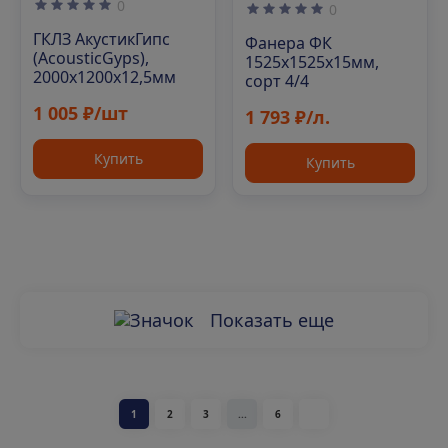
0
0
ГКЛЗ АкустикГипс
Фанера ФК
(AcousticGyps),
1525х1525х15мм,
2000х1200х12,5мм
сорт 4/4
1 005 ₽/шт
1 793 ₽/л.
Купить
Купить
Показать еще
1
2
3
...
6