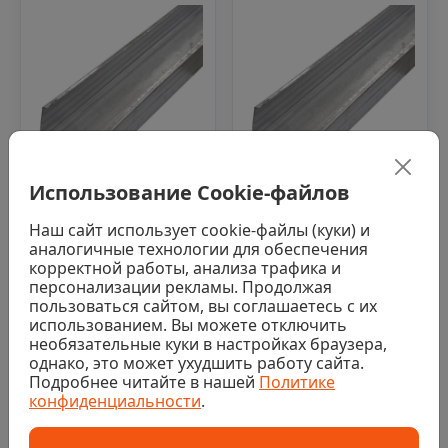
Использование Cookie-файлов
В наличии г. Уфа 150 шт
В наличии г. Уфа 97 шт
Наш сайт использует cookie-файлы (куки) и
0
0
аналогичные технологии для обеспечения
Профиль стоечный,
Профиль стоечный,
корректной работы, анализа трафика и
ПС 50х50х0,6мм, 3м
ПС 100х50х0,45мм,
персонализации рекламы. Продолжая
3м
пользоваться сайтом, вы соглашаетесь с их
319 ₽/шт
использованием. Вы можете отключить
339 ₽/шт
необязательные куки в настройках браузера,
однако, это может ухудшить работу сайта.
Купить
Подробнее читайте в нашей
Политике
Купить
конфиденциальности
.