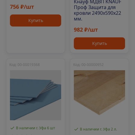
Кнауф МДВП KNAUF
756 ₽/шт
Проф Защита для
кровли 2490х590х22
мм.
Купить
982 ₽/шт
Купить
Код: 00-00019368
Код: 00-00000952
В наличии г. Уфа 6 шт
В наличии г. Уфа 2 л.