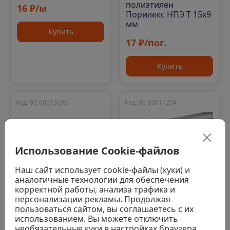
полиэтилен
16 ₽/м
Порилекс НПЭ Т 15х9
мм
Купить
17 ₽/пог.
Купить
Код: 00-00013099
Код: 00-00011204
Использование Cookie-файлов
Наш сайт использует cookie-файлы (куки) и
аналогичные технологии для обеспечения
В наличии г. Уфа 2280
корректной работы, анализа трафика и
пог.
персонализации рекламы. Продолжая
0
пользоваться сайтом, вы соглашаетесь с их
В наличии г. Уфа 738 пог.
использованием. Вы можете отключить
Трубка
0
необязательные куки в настройках браузера,