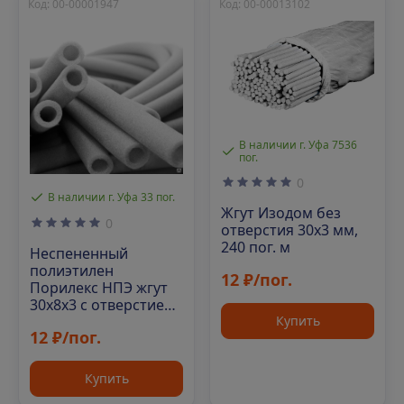
Код: 00-00001947
Код: 00-00013102
В наличии г. Уфа 7536
пог.
0
В наличии г. Уфа 33 пог.
Жгут Изодом без
0
отверстия 30х3 мм,
240 пог. м
Неспененный
полиэтилен
12 ₽/пог.
Порилекс НПЭ жгут
30х8х3 с отверстием
Купить
1500 пог. м. уп
12 ₽/пог.
Купить