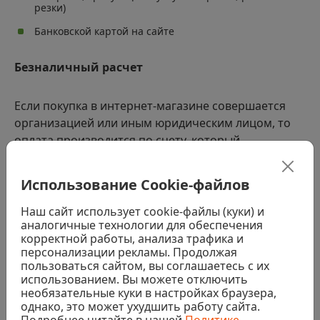
резки)
Банковской картой на сайте
Безналичный расчет
Если покупка в интернет-магазине совершается
организацией или иным юридическим лицом, то
оплата производится по счету, который
выставляет менеджер интернет-магазина. Срок
оплаты счета – до 3 дней. Срок забора товара со
Использование Cookie-файлов
склада – до 5 дней. При необходимости возможно
продление ериода оплаты счета - для этого нужно
Наш сайт использует cookie-файлы (куки) и
аналогичные технологии для обеспечения
связаться со своим менеджером.
корректной работы, анализа трафика и
персонализации рекламы. Продолжая
ВНИМАНИЕ:
если получателем заказа выступает
пользоваться сайтом, вы соглашаетесь с их
использованием. Вы можете отключить
юридическое лицо, то для получения груза
необязательные куки в настройках браузера,
необходима доверенность от организации-
однако, это может ухудшить работу сайта.
плательщика, оформленная надлежащим