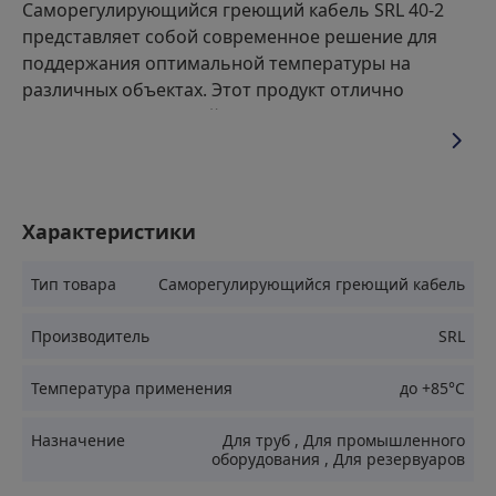
Саморегулирующийся греющий кабель SRL 40-2
представляет собой современное решение для
поддержания оптимальной температуры на
различных объектах. Этот продукт отлично
справляется с задачей защиты систем от
замерзания и обеспечения комфортного
микроклимата в сложных погодных условиях.
Благодаря инновационным технологиям,
заложенным в его конструкцию, он способен
Характеристики
автоматически регулировать уровень
выделяемого тепла в зависимости от окружающей
Тип товара
Саморегулирующийся греющий кабель
среды.
Производитель
SRL
Применение
Температура применения
до +85°С
Назначение
Для труб
,
Для промышленного
Обогрев трубопроводов различного назначения
оборудования
,
Для резервуаров
Поддержание температурного режима в