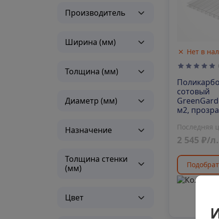
Производитель
Ширина (мм)
Нет в на
Толщина (мм)
Поликарб
сотовый
Диаметр (мм)
GreenGarde
м2, прозр
6000х2100
Последняя 
Назначение
2 545 ₽/л.
Толщина стенки
Подобрат
(мм)
Цвет
И