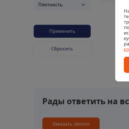
Плотность
На
те
тр
по
Применить
и
ку
ра
Сбросить
к
Рады ответить на в
Заказать звонок