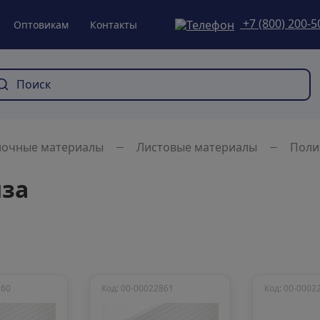
+7 (800) 200-5
Оптовикам
Контакты
лочные материалы
Листовые материалы
Поли
нза
860
Код: 00-00022861
Код: 00-0002