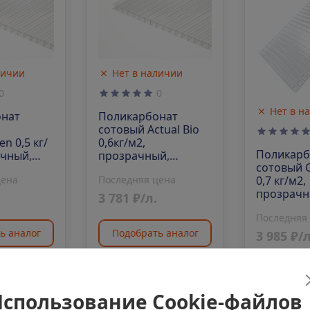
личии
Нет в наличии
0
0
Нет в н
онат
Поликарбонат
сотовый Actual Bio
n 0,5 кг/
0,6кг/м2,
Поликарб
ачный,
прозрачный,
сотовый 
х4мм
6000х2100х4 мм
0,7 кг/м2,
цена
Последняя цена
прозрачн
3 781 ₽/л.
6000х210
Последняя
ь аналог
Подобрать аналог
3 985 ₽/л
Подобра
спользование Cookie-файлов