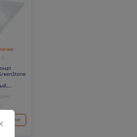
аличии
0
онат
GreenStone
ый,
0х4мм
 цена
.
ть аналог