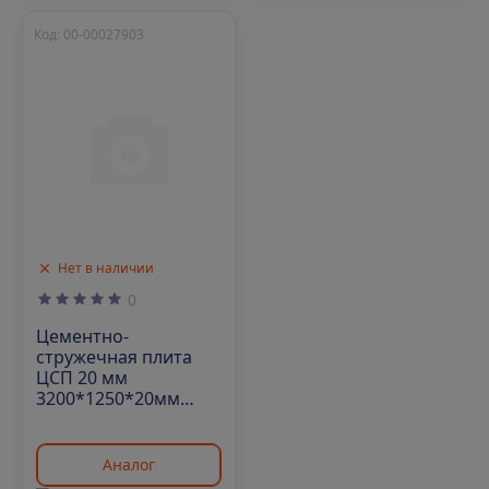
Код: 00-00027903
Нет в наличии
0
Цементно-
стружечная плита
ЦСП 20 мм
3200*1250*20мм
(32л/192 л в маш)
Аналог