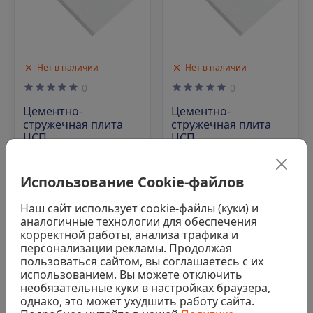
Нет в наличии
Нет в наличии
0
0
Цементно-
Цементно-
стружечная плита
стружечная плита
ЦСП,
ЦСП,
3200х1250х20мм
3200х1200х10мм
Использование Cookie-файлов
Аналог
Аналог
Наш сайт использует cookie-файлы (куки) и
аналогичные технологии для обеспечения
корректной работы, анализа трафика и
персонализации рекламы. Продолжая
Код: 00-00003718
Код: 00-00016228
пользоваться сайтом, вы соглашаетесь с их
использованием. Вы можете отключить
необязательные куки в настройках браузера,
однако, это может ухудшить работу сайта.