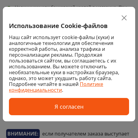
Наличными или банковской картой в магазине. При
получении заказа (за исключением заказов с
товарами, требующими услуг колеровки, распила или
резки)
Использование Cookie-файлов
Банковской картой на сайте
Наш сайт использует cookie-файлы (куки) и
аналогичные технологии для обеспечения
Безналичный расчет
корректной работы, анализа трафика и
персонализации рекламы. Продолжая
пользоваться сайтом, вы соглашаетесь с их
Если покупка в интернет-магазине совершается
использованием. Вы можете отключить
необязательные куки в настройках браузера,
организацией или иным юридическим лицом, то
однако, это может ухудшить работу сайта.
оплата производится по счету, который
Подробнее читайте в нашей
Политике
выставляет менеджер интернет-магазина. Срок
конфиденциальности
.
оплаты счета – до 3 дней. Срок забора товара со
склада – до 5 дней. При необходимости возможно
Я согласен
продление ериода оплаты счета - для этого нужно
связаться со своим менеджером.
ВНИМАНИЕ:
если получателем заказа выступает