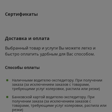
Простота монтажа: Легко режется и плотно прилегает
к каркасу, не требуя особых навыков.
Сертификаты
Влагостойкость: Подходит для использования в
регионах с высокой влажностью.
Долговечность: Сохраняет свои свойства на
протяжении всего срока службы.
Доставка и оплата
Экологичность: Безопасен для здоровья
Выбранный товар и услуги Вы можете легко и
быстро оплатить удобным для Вас способом.
Способы оплаты
Наличными водителю-экспедитору. При получении
заказа (за исключением заказов с товарами,
требующими услуг колеровки, распила или резки)
Банковской картой водителю-экспедитору. При
получении заказа (за исключением заказов с
товарами, требующими услуг колеровки, распила или
резки)