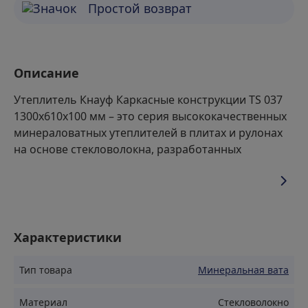
Простой возврат
Описание
Утеплитель Кнауф Каркасные конструкции TS 037
1300х610х100 мм – это серия высококачественных
минераловатных утеплителей в плитах и рулонах
на основе стекловолокна, разработанных
специально для тепло- и звукоизоляции каркасных
стен, перегородок и потолков в жилых и
общественных зданиях.
Свойства
Характеристики
Тип товара
Минеральная вата
Высокий коэффициент звукопоглощения: Эффективно
поглощает шум,обеспечивая тишину и комфорт в
Материал
Стекловолокно