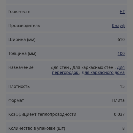
вашем доме.
Упругость: Плотно прилегает к каркасу, без зазоров и
Горючесть
НГ
щелей,максимизируя тепло- и звукоизоляцию.
Производитель
Кнауф
Влагостойкость: Специальная пропитка
Защищает утеплитель от влаги
Ширина (мм)
610
Позволяет использовать его в регионах с высокой
влажностью
Толщина (мм)
100
Негорючий (НГ): Обеспечивает высокий уровень
пожарной безопасности.
Назначение
Для стен
,
Для каркасных стен
,
Для
перегородок
,
Для каркасного дома
Легкий вес: Удобство транспортировки и монтажа
Долговечность: Сохраняет свои свойства на
Плотность
15
протяжении всего срока службы.
Экологически безопасный: Изготовлен из
Формат
Плита
натуральных компонентов, не содержит вредных
веществ.
Коэффициент теплопроводности
0.037
Применение
Количество в упаковке (шт)
8